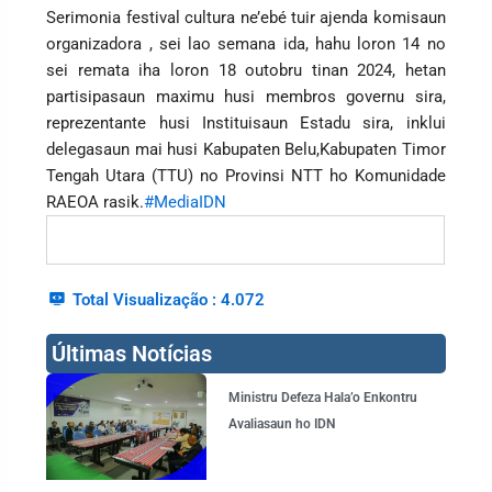
Serimonia festival cultura ne’ebé tuir ajenda komisaun
organizadora , sei lao semana ida, hahu loron 14 no
sei remata iha loron 18 outobru tinan 2024, hetan
partisipasaun maximu husi membros governu sira,
reprezentante husi Instituisaun Estadu sira, inklui
delegasaun mai husi Kabupaten Belu,Kabupaten Timor
Tengah Utara (TTU) no Provinsi NTT ho Komunidade
RAEOA rasik.
#MediaIDN
Total Visualização :
4.072
Últimas Notícias
Page
Page
Page
Page
Ministru Defeza Hala’o Enkontru
Avaliasaun ho IDN