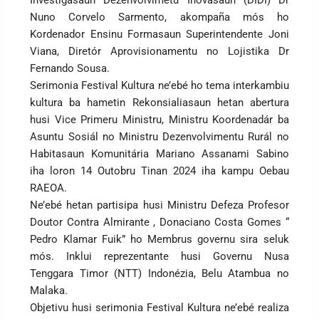
Investigasaun Dezenvolvimetu Inovasaun (DIDI) Dr
Nuno Corvelo Sarmento, akompaña mós ho
Kordenador Ensinu Formasaun Superintendente Joni
Viana, Diretór Aprovisionamentu no Lojistika Dr
Fernando Sousa.
Serimonia Festival Kultura ne’ebé ho tema interkambiu
kultura ba hametin Rekonsialiasaun hetan abertura
husi Vice Primeru Ministru, Ministru Koordenadár ba
Asuntu Sosiál no Ministru Dezenvolvimentu Rurál no
Habitasaun Komunitária Mariano Assanami Sabino
iha loron 14 Outobru Tinan 2024 iha kampu Oebau
RAEOA.
Ne’ebé hetan partisipa husi Ministru Defeza Profesor
Doutor Contra Almirante , Donaciano Costa Gomes “
Pedro Klamar Fuik” ho Membrus governu sira seluk
mós. Inklui reprezentante husi Governu Nusa
Tenggara Timor (NTT) Indonézia, Belu Atambua no
Malaka.
Objetivu husi serimonia Festival Kultura ne’ebé realiza