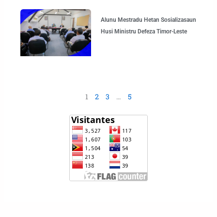
Alunu Mestradu Hetan Sosializasaun
Husi Ministru Defeza Timor-Leste
1
2
3
…
5