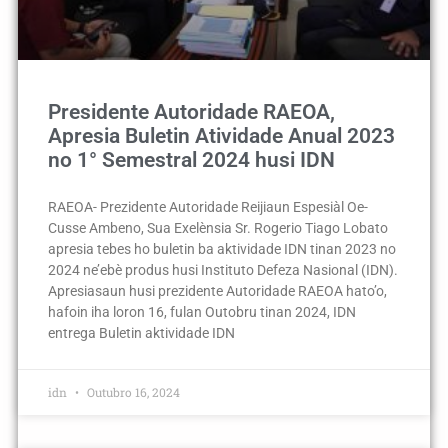
Presidente Autoridade RAEOA,
Apresia Buletin Atividade Anual 2023
no 1° Semestral 2024 husi IDN
RAEOA- Prezidente Autoridade Reijiaun Espesiàl Oe-
Cusse Ambeno, Sua Exelènsia Sr. Rogerio Tiago Lobato
apresia tebes ho buletin ba aktividade IDN tinan 2023 no
2024 ne’ebè produs husi Instituto Defeza Nasional (IDN).
Apresiasaun husi prezidente Autoridade RAEOA hato’o,
hafoin iha loron 16, fulan Outobru tinan 2024, IDN
entrega Buletin aktividade IDN
idn
Outubro 16, 2024