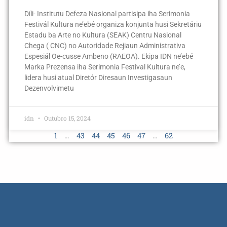
Díli- Institutu Defeza Nasional partisipa iha Serimonia
Festivál Kultura ne’ebé organiza konjunta husi Sekretáriu
Estadu ba Arte no Kultura (SEAK) Centru Nasional
Chega ( CNC) no Autoridade Rejiaun Administrativa
Espesiál Oe-cusse Ambeno (RAEOA). Ekipa IDN ne’ebé
Marka Prezensa iha Serimonia Festival Kultura ne’e,
lidera husi atual Diretór Diresaun Investigasaun
Dezenvolvimetu
idn
Outubro 15, 2024
1
…
43
44
45
46
47
…
62