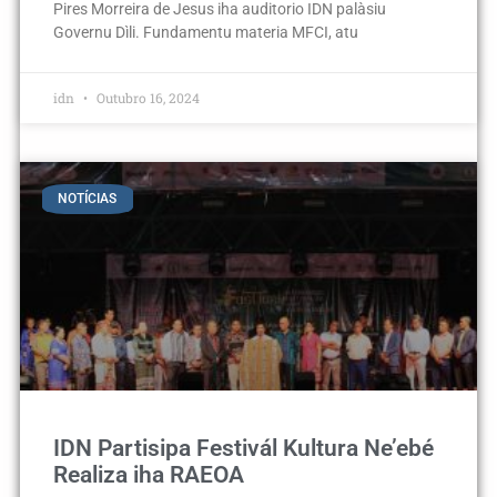
Pires Morreira de Jesus iha auditorio IDN palàsiu
Governu Dìli. Fundamentu materia MFCI, atu
idn
Outubro 16, 2024
NOTÍCIAS
IDN Partisipa Festivál Kultura Ne’ebé
Realiza iha RAEOA