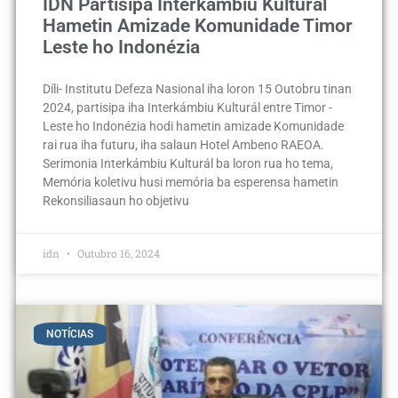
IDN Partisipa Interkámbiu Kulturál
Hametin Amizade Komunidade Timor
Leste ho Indonézia
Díli- Institutu Defeza Nasional iha loron 15 Outobru tinan
2024, partisipa iha Interkámbiu Kulturál entre Timor -
Leste ho Indonézia hodi hametin amizade Komunidade
rai rua iha futuru, iha salaun Hotel Ambeno RAEOA.
Serimonia Interkámbiu Kulturál ba loron rua ho tema,
Memória koletivu husi memória ba esperensa hametin
Rekonsiliasaun ho objetivu
idn
Outubro 16, 2024
NOTÍCIAS