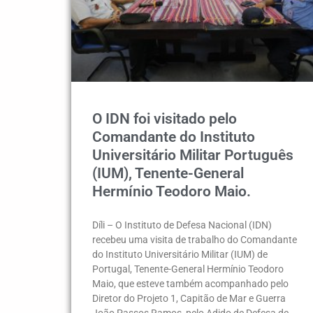
O IDN foi visitado pelo
Comandante do Instituto
Universitário Militar Português
(IUM), Tenente-General
Hermínio Teodoro Maio.
Díli – O Instituto de Defesa Nacional (IDN)
recebeu uma visita de trabalho do Comandante
do Instituto Universitário Militar (IUM) de
Portugal, Tenente-General Hermínio Teodoro
Maio, que esteve também acompanhado pelo
Diretor do Projeto 1, Capitão de Mar e Guerra
João Passos Ramos, pelo Adido de Defesa de