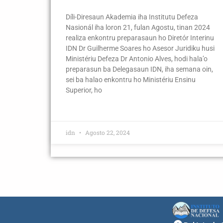
Díli-Diresaun Akademia iha Institutu Defeza
Nasionál iha loron 21, fulan Agostu, tinan 2024
realiza enkontru preparasaun ho Diretór Interinu
IDN Dr Guilherme Soares ho Asesor Juridiku husi
Ministériu Defeza Dr Antonio Alves, hodi hala’o
preparasun ba Delegasaun IDN, iha semana oin,
sei ba halao enkontru ho Ministériu Ensinu
Superior, ho
idn
Agosto 22, 2024