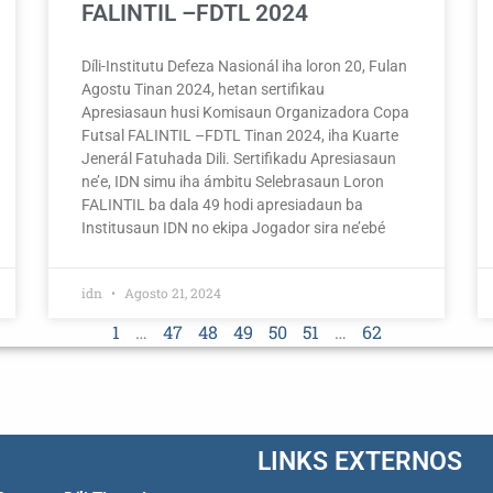
FALINTIL –FDTL 2024
Díli-Institutu Defeza Nasionál iha loron 20, Fulan
Agostu Tinan 2024, hetan sertifikau
Apresiasaun husi Komisaun Organizadora Copa
Futsal FALINTIL –FDTL Tinan 2024, iha Kuarte
Jenerál Fatuhada Dili. Sertifikadu Apresiasaun
ne’e, IDN simu iha ámbitu Selebrasaun Loron
FALINTIL ba dala 49 hodi apresiadaun ba
Institusaun IDN no ekipa Jogador sira ne’ebé
idn
Agosto 21, 2024
1
…
47
48
49
50
51
…
62
LINKS EXTERNOS