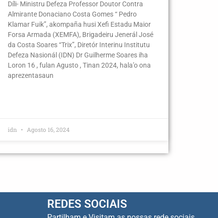
Díli- Ministru Defeza Professor Doutor Contra
Almirante Donaciano Costa Gomes “ Pedro
Klamar Fuik”, akompaña husi Xefi Estadu Maior
Forsa Armada (XEMFA), Brigadeiru Jenerál José
da Costa Soares “Trix”, Diretór Interinu Institutu
Defeza Nasionál (IDN) Dr Guilherme Soares iha
Loron 16 , fulan Agusto , Tinan 2024, hala’o ona
aprezentasaun
idn
Agosto 16, 2024
REDES SOCIAIS
Partilham e Visitam as nossas rede sociais