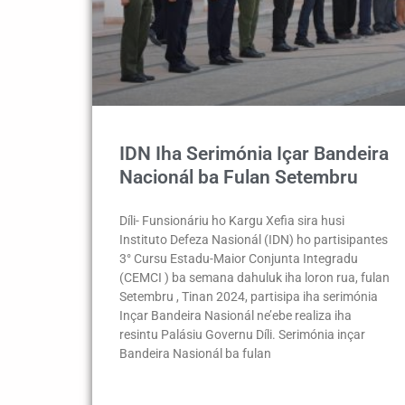
IDN Iha Serimónia Içar Bandeira
Nacionál ba Fulan Setembru
Díli- Funsionáriu ho Kargu Xefia sira husi
Instituto Defeza Nasionál (IDN) ho partisipantes
3° Cursu Estadu-Maior Conjunta Integradu
(CEMCI ) ba semana dahuluk iha loron rua, fulan
Setembru , Tinan 2024, partisipa iha serimónia
Inçar Bandeira Nasionál ne’ebe realiza iha
resintu Palásiu Governu Díli. Serimónia inçar
Bandeira Nasionál ba fulan