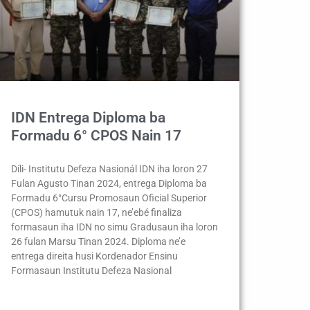
IDN Entrega Diploma ba
Formadu 6° CPOS Nain 17
Díli- Institutu Defeza Nasionál IDN iha loron 27
Fulan Agusto Tinan 2024, entrega Diploma ba
Formadu 6°Cursu Promosaun Oficial Superior
(CPOS) hamutuk nain 17, ne’ebé finaliza
formasaun iha IDN no simu Gradusaun iha loron
26 fulan Marsu Tinan 2024. Diploma ne’e
entrega direita husi Kordenador Ensinu
Formasaun Institutu Defeza Nasional