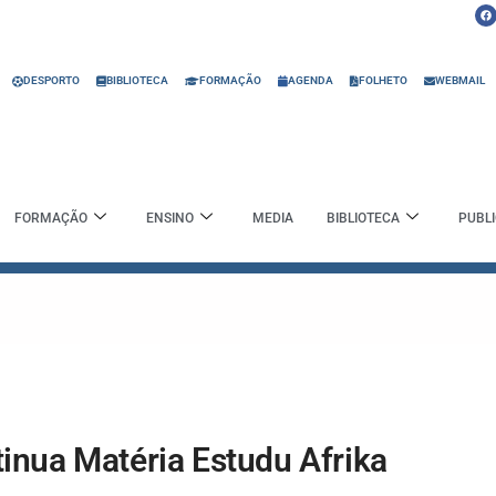
F
a
c
e
b
o
o
DESPORTO
BIBLIOTECA
FORMAÇÃO
AGENDA
FOLHETO
WEBMAIL
k
FORMAÇÃO
ENSINO
MEDIA
BIBLIOTECA
PUBL
inua Matéria Estudu Afrika