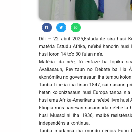
Díli – 22 abril 2025,Estudante sira husi 
matéria Estudu Afrika, ne’ebé hanorin hu
husi loron 14 to’o 30 fulan ne’e.
Matéria ida ne’e, fó enfaze ba tópiku sir
Avaliasaun, Revizaun no Debate ba Illa Áfr
ekonómiku no governasaun iha tempu kolon
Tanba Liberia iha tinan 1847, sai nasaun pr
hetan kolonizasaun husi Europa tanba nia 
husi ema Afrika-Amerikanu ne’ebé livre husi 
Etiopia mós hanesan nasaun ida ne’ebé la h
husi Mussolini iha 1936, maibé resisténs
independénsia kontinua.
Tanba mudansa iha mundu depois Funu Mun