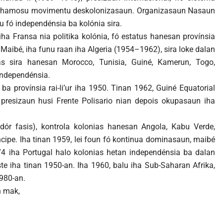
ka hamosu movimentu deskolonizasaun. Organizasaun Nasaun
u fó independénsia ba kolónia sira.
ha Fransa nia politika kolónia, fó estatus hanesan provínsia
 Maibé, iha funu raan iha Algeria (1954–1962), sira loke dalan
as sira hanesan Morocco, Tunisia, Guiné, Kamerun, Togo,
independénsia.
a provínsia rai-li’ur iha 1950. Tinan 1962, Guiné Equatorial
presizaun husi Frente Polisario nian depois okupasaun iha
adór fasis), kontrola kolonias hanesan Angola, Kabu Verde,
ipe. Iha tinan 1959, lei foun fó kontinua dominasaun, maibé
4 iha Portugal halo kolonias hetan independénsia ba dalan
ste iha tinan 1950-an. Iha 1960, balu iha Sub-Saharan Afrika,
980-an.
n mak,