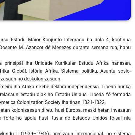
Kursu Estadu Maior Konjunto Integradu ba dala 4, kontinua
si Dosente M. Azancot dé Menezes durante semana rua, hahu
a prinsipál iha Unidade Kurrikular Estudu Afrika hanesan,
ika Globál, Istória Afrika, Sistema polítiku, Asuntu sosio-
izasaun no deskolonizasaun.
imeiru iha Afrika ne’ebé deklara independénsia. Liberia nunka
relasaun estadu diak ho Estadu Unidus. Liberia fó formada
America Colonization Society iha tinan 1821-1822.
etan kolonizasaun diretu husi Europa, maski hetan invazaun
ia forte ho apoiu husi Rusia no Estados Unidos fó-sai nia
du II (1939–1945), presizaun internasionál, ho sistema