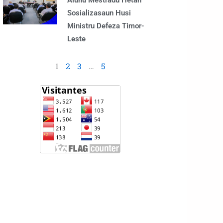
Alunu Mestradu Hetan
Sosializasaun Husi
Ministru Defeza Timor-
Leste
1
2
3
…
5