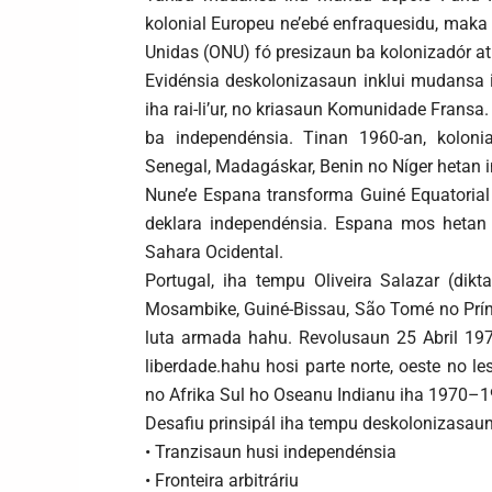
kolonial Europeu ne’ebé enfraquesidu, ma
Unidas (ONU) fó presizaun ba kolonizadór at
Evidénsia deskolonizasaun inklui mudansa i
iha rai-li’ur, no kriasaun Komunidade Fransa.
ba independénsia. Tinan 1960-an, koloni
Senegal, Madagáskar, Benin no Níger hetan 
Nune’e Espana transforma Guiné Equatorial b
deklara independénsia. Espana mos hetan 
Sahara Ocidental.
Portugal, iha tempu Oliveira Salazar (dikt
Mosambike, Guiné-Bissau, São Tomé no Prínc
luta armada hahu. Revolusaun 25 Abril 197
liberdade.hahu hosi parte norte, oeste no le
no Afrika Sul ho Oseanu Indianu iha 1970–1
Desafiu prinsipál iha tempu deskolonizasau
• Tranzisaun husi independénsia
• Fronteira arbitráriu