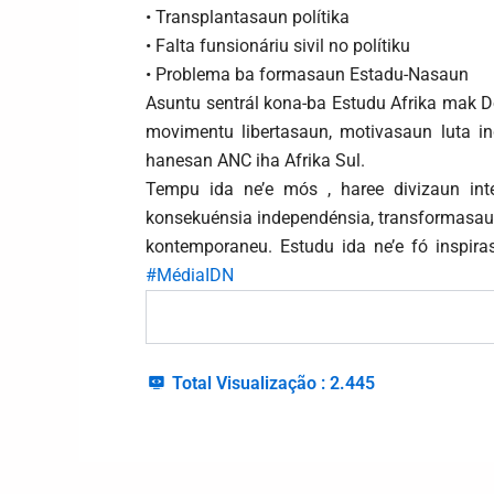
• Transplantasaun polítika
• Falta funsionáriu sivil no polítiku
• Problema ba formasaun Estadu-Nasaun
Asuntu sentrál kona-ba Estudu Afrika mak Do
movimentu libertasaun, motivasaun luta i
hanesan ANC iha Afrika Sul.
Tempu ida ne’e mós , haree divizaun intern
konsekuénsia independénsia, transformasaun 
kontemporaneu. Estudu ida ne’e fó inspir
#MédiaIDN
Total Visualização :
2.445