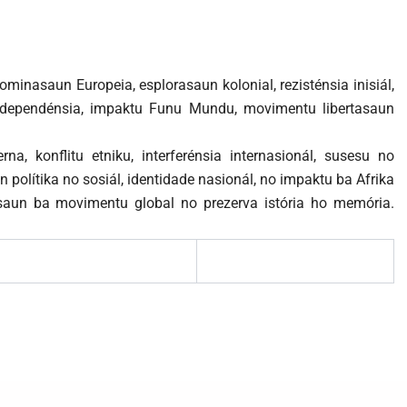
minasaun Europeia, esplorasaun kolonial, rezisténsia inisiál,
ndependénsia, impaktu Funu Mundu, movimentu libertasaun
a, konflitu etniku, interferénsia internasionál, susesu no
polítika no sosiál, identidade nasionál, no impaktu ba Afrika
asaun ba movimentu global no prezerva istória ho memória.