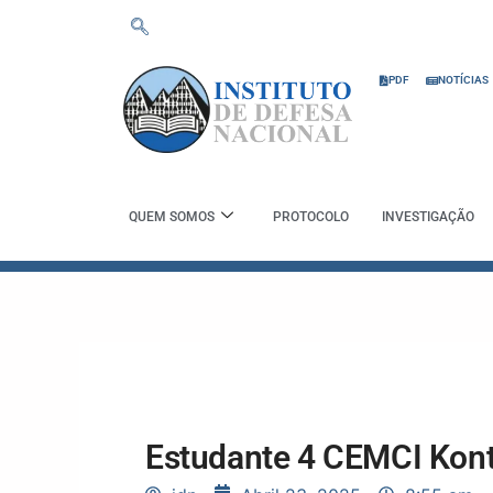
Skip
to
content
PDF
NOTÍCIAS
QUEM SOMOS
PROTOCOLO
INVESTIGAÇÃO
Estudante 4 CEMCI Kont