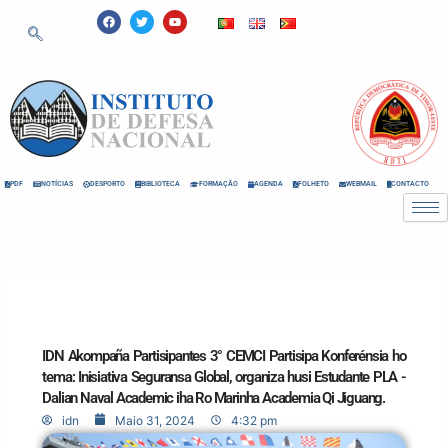
Skip
F
T
Y
a
w
o
to
c
i
u
e
t
t
content
b
t
u
o
e
b
o
r
e
k
PDF
NOTÍCIAS
DESPORTO
BIBLIOTECA
FORMAÇÃO
AGENDA
FOLHETO
WEBMAIL
CONTACTO
IDN Akompaña Partisipantes 3° CEMCI Partisipa Konferénsia ho
tema: Inisiativa Seguransa Global, organiza husi Estudante PLA -
Dalian Naval Academic iha Ro Marinha Academia Qi Jiguang.
idn
Maio 31, 2024
4:32 pm