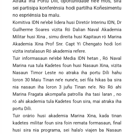
Atraka iha Portu Díli, oportunidade ne’e mós, sira
sei partisipa konferénsia hodi partilha Koñesimentu
no espriénsia ba malu.
Komitiva IDN ne’ebé lidera husi Diretór Interinu IDN, Dr
Guilherme Soares vizita Ró Dalian Naval Akademia
Militar husi Xina , simu direita husi Kapitaun ró Marina
Akademia Xina Prof Snr. Capt Yi Chengato hodi lori
vizita instalasun Ró akademia refere.
Tuir informasaun ne’ebé Media IDN hetan , Ró Naval
Marina rua tula Kadetes foun husi Nasaun Xina, vizita
Nasaun Timor Leste no atraka iha portu Díli hahu
loron 30 Maiu Tinan ne’e nune’e, sei fila hikas ba sira
nia nasaun iha loron 3 juñu Tinan ne’e. No Ró ahi
Marina Fragata akompaña patrolla iha tasi laran , no
ró ahi akademia tula Kadetes foun sira, mai atraka iha
portu Díli.
Tuir orário husi akademia Marina Xina, kada tinan
kadetes militar foun sira foin remata formasaun, final
husi sira nia programa, sei hala’o viajen ba Nasaun