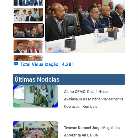
Total Visualização :
4.281
Últimas Notícias
Page
Page
Page
Page
Alunu CEMCI Dala-4 Hetan
Avaliasaun Ba Matéria Planeamentu
Operasaun Kombate
Tenente Koronel Jorge Magalhães
Aprezenta An Ba IDN