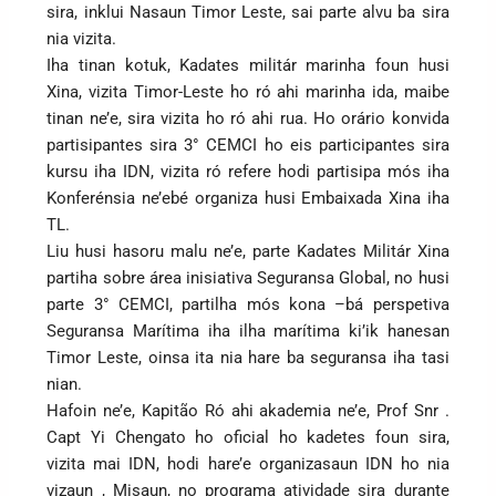
sira, inklui Nasaun Timor Leste, sai parte alvu ba sira
nia vizita.
Iha tinan kotuk, Kadates militár marinha foun husi
Xina, vizita Timor-Leste ho ró ahi marinha ida, maibe
tinan ne’e, sira vizita ho ró ahi rua. Ho orário konvida
partisipantes sira 3° CEMCI ho eis participantes sira
kursu iha IDN, vizita ró refere hodi partisipa mós iha
Konferénsia ne’ebé organiza husi Embaixada Xina iha
TL.
Liu husi hasoru malu ne’e, parte Kadates Militár Xina
partiha sobre área inisiativa Seguransa Global, no husi
parte 3° CEMCI, partilha mós kona –bá perspetiva
Seguransa Marítima iha ilha marítima ki’ik hanesan
Timor Leste, oinsa ita nia hare ba seguransa iha tasi
nian.
Hafoin ne’e, Kapitão Ró ahi akademia ne’e, Prof Snr .
Capt Yi Chengato ho oficial ho kadetes foun sira,
vizita mai IDN, hodi hare’e organizasaun IDN ho nia
vizaun , Misaun, no programa atividade sira durante