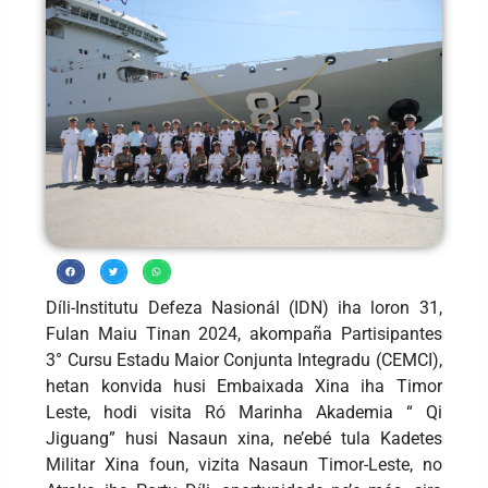
Díli-Institutu Defeza Nasionál (IDN) iha loron 31,
Fulan Maiu Tinan 2024, akompaña Partisipantes
3° Cursu Estadu Maior Conjunta Integradu (CEMCI),
hetan konvida husi Embaixada Xina iha Timor
Leste, hodi visita Ró Marinha Akademia “ Qi
Jiguang” husi Nasaun xina, ne’ebé tula Kadetes
Militar Xina foun, vizita Nasaun Timor-Leste, no