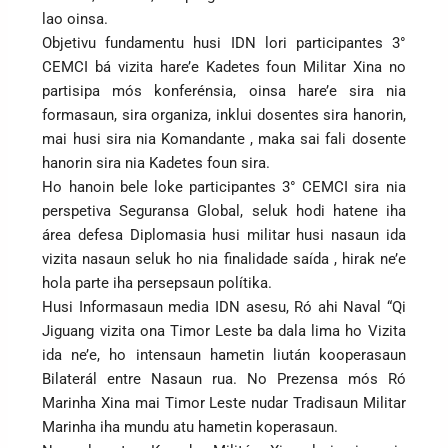
lao oinsa.
Objetivu fundamentu husi IDN lori participantes 3°
CEMCI bá vizita hare’e Kadetes foun Militar Xina no
partisipa mós konferénsia, oinsa hare’e sira nia
formasaun, sira organiza, inklui dosentes sira hanorin,
mai husi sira nia Komandante , maka sai fali dosente
hanorin sira nia Kadetes foun sira.
Ho hanoin bele loke participantes 3° CEMCI sira nia
perspetiva Seguransa Global, seluk hodi hatene iha
área defesa Diplomasia husi militar husi nasaun ida
vizita nasaun seluk ho nia finalidade saída , hirak ne’e
hola parte iha persepsaun polítika.
Husi Informasaun media IDN asesu, Ró ahi Naval “Qi
Jiguang vizita ona Timor Leste ba dala lima ho Vizita
ida ne’e, ho intensaun hametin liután kooperasaun
Bilaterál entre Nasaun rua. No Prezensa mós Ró
Marinha Xina mai Timor Leste nudar Tradisaun Militar
Marinha iha mundu atu hametin koperasaun.