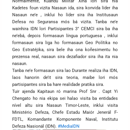
Normalmente, Kuandu Militár Xina lori sira nia
Kadetes foun vizita Nasaun ida, sira konvida líder iha
Nasaun ne’e , inklui ho líder sira iha Institusaun
Defesa no Seguransa mós bá vizita. Tanba ne’e
wainhira IDN lori Partisipantes 3° CEMCI sira ba iha
ne’ebá, depois formasaun língua portuguesa , inklui
formasaun sira liga ho formasaun Geo Polítika no
Geo Estratéjika, sira bele iha ona koñesimentu ho
prezensa real, nasaun sira dezafiador sira iha ita nia
nasaun.
Tanba ne’e formasaun sira lao Durante realiza iha IDN,
laos hanorin de’it sira teoria, maibe lori mós
partisipantes sira ba hare realidade pratika sira.
Tuir ajenda Kapitaun ró marina Prof Snr . Capt Yi
Chengato ho nia ekipa sei halao visita ba entidades
nível altu sira Nasaun Timor-Leste, inklui visita
Ministério Defeza, Chefe Estadu Maiór Jenerál F-
FDTL, Komandante Komponente Naval, Institutu
Defeza Nasionál (IDN).
#MediaIDN