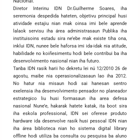
Nacional.
Diretor Interinu IDN Dr.Guilherme Soares, iha
seremonia despedida hateten, objetivu principal husi
atividade estajiu nian mak oinsa imi bele aprende
lalaok servisu iha área administrasaun Publika iha
instituisoins estadu sira ne’ebe mak existe tiha ona,
inklui IDN, nunee bele haforsa imi ida-idak nia atitude,
habilidade no koiñesimentu hodi bele contribui ba iha
desenvolvimento nasional nian iha futuro.
Tanba IDN rasik harii ho dekretu lei nú 12/2010 26 de
agostu, maibe nia operasionalizasaun lao iha 2012.
No hatur nia misaun hodi sai hanesan sentro
exelensia iha desenvolvimento pensador no planeador
estrategico liu husi formasaun iha area defesa
nasional Nune’e, hakarak hatete katak, ita boot sira
iha eskola professional, IDN sei oferese produto
hardware ida desenvolve rasik husi pessoal IDN nian
iha área biblioteca nian ho sistema digital library
offline hodi utiliza ba consulta ou pesquisa ba aluno