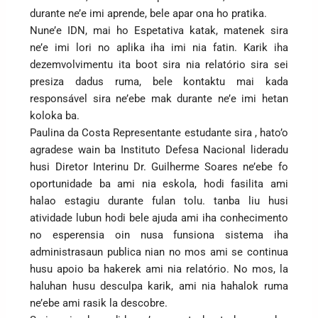
durante ne’e imi aprende, bele apar ona ho pratika.
Nune’e IDN, mai ho Espetativa katak, matenek sira
ne’e imi lori no aplika iha imi nia fatin. Karik iha
dezemvolvimentu ita boot sira nia relatório sira sei
presiza dadus ruma, bele kontaktu mai kada
responsável sira ne’ebe mak durante ne’e imi hetan
koloka ba.
Paulina da Costa Representante estudante sira , hato’o
agradese wain ba Instituto Defesa Nacional lideradu
husi Diretor Interinu Dr. Guilherme Soares ne’ebe fo
oportunidade ba ami nia eskola, hodi fasilita ami
halao estagiu durante fulan tolu. tanba liu husi
atividade lubun hodi bele ajuda ami iha conhecimento
no esperensia oin nusa funsiona sistema iha
administrasaun publica nian no mos ami se continua
husu apoio ba hakerek ami nia relatório. No mos, la
haluhan husu desculpa karik, ami nia hahalok ruma
ne’ebe ami rasik la descobre.