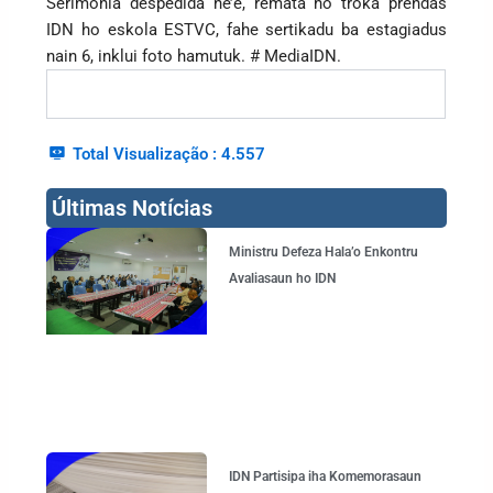
Serimonia despedida ne’e, remata ho troka prendas
IDN ho eskola ESTVC, fahe sertikadu ba estagiadus
nain 6, inklui foto hamutuk. # MediaIDN.
Total Visualização :
4.557
Últimas Notícias
Page
Page
Page
Page
Ministru Defeza Hala’o Enkontru
Avaliasaun ho IDN
IDN Partisipa iha Komemorasaun