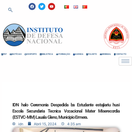
Skip
F
T
Y
a
w
o
to
c
i
u
e
t
t
content
b
t
u
o
e
b
o
r
e
k
PDF
NOTÍCIAS
DESPORTO
BIBLIOTECA
FORMAÇÃO
AGENDA
FOLHETO
WEBMAIL
CONTACTO
IDN halo Ceremonia Despedida ba Estudante estajiariu husi
Escola Secundaria Tecnica Vocacional Mater Miserecordia
(ESTVC-MM) Lauala Gleno, Municipio Ermera.
idn
Abril 15, 2024
4:35 am