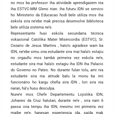
no mos ba professor iha atividade aprendigazem nia
iha ESTVC-MM Gleno nian. iha futuru IDN se servico
ho Ministerio da Educacao hodi bele utiliza mos iha
eskola sira ne’ebe mak precisa desenvolve biblioteca
bele utiliza sistema ne’e.
Representante husi eskola secundaria técnica
vokasional Católika Mater Misercordia (ESTVC), Sr.
Cezario de Jesus Martins , hato’o agradese wain ba
IDN, ne’ebe simu ona estudante sira mai hala’o estajiu
no orgaullu mos tambá primeira vez eskola ne’e,
estudante sira mai hala’o estagiu iha IDN iha Palacio
do Governo no Pateo. No durante fulan tolu, ami nia
estudante sira nia atitude balu la monu ba imi
funcionário ho kargu chefia sira IDN , lori sira nia
naran, há’u husu desculpa.
Nune’e mos Chefe Departementu Lojistika IDN,
Johanes da Cruz hatutan, durante ne’e , sira nain 6
passa ona tempu iha IDN, mesmu imi primeira vez
maibe ne’e, hanesan esperiensia ida, saída mak