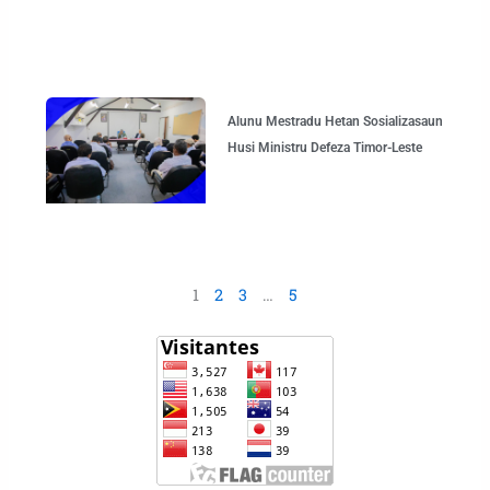
Alunu Mestradu Hetan Sosializasaun
Husi Ministru Defeza Timor-Leste
1
2
3
…
5