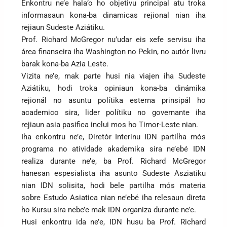
Enkontru ne’e hala’o ho objetivu principal atu troka
informasaun kona-ba dinamicas rejional nian iha
rejiaun Sudeste Aziátiku.
Prof. Richard McGregor nu’udar eis xefe servisu iha
área finanseira iha Washington no Pekin, no autór livru
barak kona-ba Azia Leste.
Vizita ne’e, mak parte husi nia viajen iha Sudeste
Aziátiku, hodi troka opiniaun kona-ba dinámika
rejionál no asuntu polítika esterna prinsipál ho
academico sira, lider polítiku no governante iha
rejiaun asia pasifica inclui mos ho Timor-Leste nian.
Iha enkontru ne’e, Diretór Interinu IDN partilha mós
programa no atividade akademika sira ne’ebé IDN
realiza durante ne’e, ba Prof. Richard McGregor
hanesan espesialista iha asunto Sudeste Asziatiku
nian IDN solisita, hodi bele partilha mós materia
sobre Estudo Asiatica nian ne’ebé iha relesaun direta
ho Kursu sira nebe’e mak IDN organiza durante ne’e.
Husi enkontru ida ne’e, IDN husu ba Prof. Richard