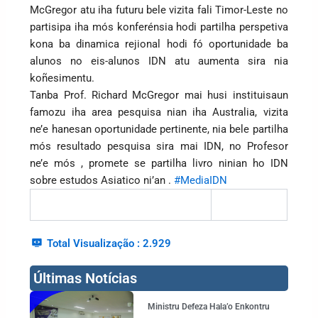
McGregor atu iha futuru bele vizita fali Timor-Leste no
partisipa iha mós konferénsia hodi partilha perspetiva
kona ba dinamica rejional hodi fó oportunidade ba
alunos no eis-alunos IDN atu aumenta sira nia
koñesimentu.
Tanba Prof. Richard McGregor mai husi instituisaun
famozu iha area pesquisa nian iha Australia, vizita
ne’e hanesan oportunidade pertinente, nia bele partilha
mós resultado pesquisa sira mai IDN, no Profesor
ne’e mós , promete se partilha livro ninian ho IDN
sobre estudos Asiatico ni’an .
#MediaIDN
Total Visualização :
2.929
Últimas Notícias
Page
Page
Page
Page
Ministru Defeza Hala’o Enkontru