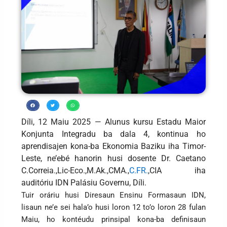
Díli, 12 Maiu 2025 — Alunus kursu Estadu Maior
Konjunta Integradu ba dala 4, kontinua ho
aprendisajen kona-ba Ekonomia Baziku iha Timor-
Leste, ne’ebé hanorin husi dosente Dr. Caetano
C.Correia.,Lic-Eco.,M.Ak.,CMA.,
C.FR.
,CIA iha
auditóriu IDN Palásiu Governu, Díli.
Tuir oráriu husi Diresaun Ensinu Formasaun IDN,
lisaun ne’e sei hala’o husi loron 12 to’o loron 28 fulan
Maiu, ho kontéudu prinsipal kona-ba definisaun