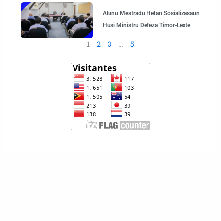
Alunu Mestradu Hetan Sosializasaun
Husi Ministru Defeza Timor-Leste
1
2
3
…
5