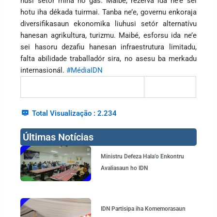
husi setór mina no gás. Maibé, rezerva ida ne’e sei
hotu iha dékada tuirmai. Tanba ne’e, governu enkoraja
diversifikasaun ekonomika liuhusi setór alternatívu
hanesan agrikultura, turizmu. Maibé, esforsu ida ne’e
sei hasoru dezafiu hanesan infraestrutura limitadu,
falta abilidade traballadór sira, no asesu ba merkadu
internasionál.
#MédiaIDN
Total Visualização :
2.234
Últimas Notícias
Page
Page
Page
Page
Ministru Defeza Hala’o Enkontru
Avaliasaun ho IDN
IDN Partisipa iha Komemorasaun