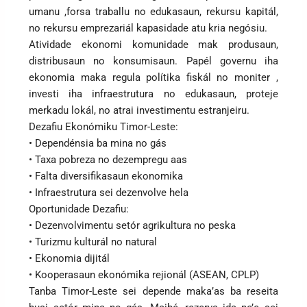
umanu ,forsa traballu no edukasaun, rekursu kapitál,
no rekursu emprezariál kapasidade atu kria negósiu.
Atividade ekonomi komunidade mak produsaun,
distribusaun no konsumisaun. Papél governu iha
ekonomia maka regula polítika fiskál no moniter ,
investi iha infraestrutura no edukasaun, proteje
merkadu lokál, no atrai investimentu estranjeiru.
Dezafiu Ekonómiku Timor-Leste:
• Dependénsia ba mina no gás
• Taxa pobreza no dezempregu aas
• Falta diversifikasaun ekonomika
• Infraestrutura sei dezenvolve hela
Oportunidade Dezafiu:
• Dezenvolvimentu setór agrikultura no peska
• Turizmu kulturál no natural
• Ekonomia dijitál
• Kooperasaun ekonómika rejionál (ASEAN, CPLP)
Tanba Timor-Leste sei depende maka’as ba reseita