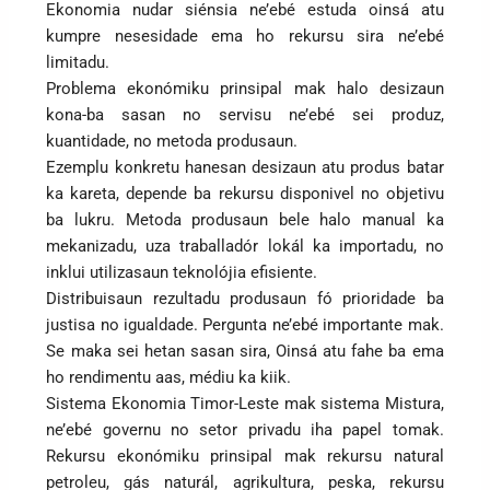
Ekonomia nudar siénsia ne’ebé estuda oinsá atu
kumpre nesesidade ema ho rekursu sira ne’ebé
limitadu.
Problema ekonómiku prinsipal mak halo desizaun
kona-ba sasan no servisu ne’ebé sei produz,
kuantidade, no metoda produsaun.
Ezemplu konkretu hanesan desizaun atu produs batar
ka kareta, depende ba rekursu disponivel no objetivu
ba lukru. Metoda produsaun bele halo manual ka
mekanizadu, uza traballadór lokál ka importadu, no
inklui utilizasaun teknolójia efisiente.
Distribuisaun rezultadu produsaun fó prioridade ba
justisa no igualdade. Pergunta ne’ebé importante mak.
Se maka sei hetan sasan sira, Oinsá atu fahe ba ema
ho rendimentu aas, médiu ka kiik.
Sistema Ekonomia Timor-Leste mak sistema Mistura,
ne’ebé governu no setor privadu iha papel tomak.
Rekursu ekonómiku prinsipal mak rekursu natural
petroleu, gás naturál, agrikultura, peska, rekursu