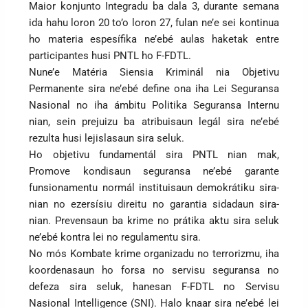
Maior konjunto Integradu ba dala 3, durante semana
ida hahu loron 20 to’o loron 27, fulan ne’e sei kontinua
ho materia espesífika ne’ebé aulas haketak entre
participantes husi PNTL ho F-FDTL.
Nune’e Matéria Siensia Kriminál nia Objetivu
Permanente sira ne’ebé define ona iha Lei Seguransa
Nasional no iha ámbitu Politika Seguransa Internu
nian, sein prejuizu ba atribuisaun legál sira ne’ebé
rezulta husi lejislasaun sira seluk.
Ho objetivu fundamentál sira PNTL nian mak,
Promove kondisaun seguransa ne’ebé garante
funsionamentu normál instituisaun demokrátiku sira-
nian no ezersísiu direitu no garantia sidadaun sira-
nian. Prevensaun ba krime no prátika aktu sira seluk
ne’ebé kontra lei no regulamentu sira.
No mós Kombate krime organizadu no terrorizmu, iha
koordenasaun ho forsa no servisu seguransa no
defeza sira seluk, hanesan F-FDTL no Servisu
Nasional Intelligence (SNI). Halo knaar sira ne’ebé lei