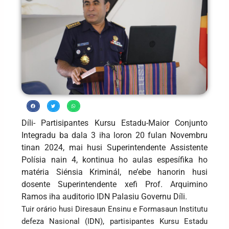
Díli- Partisipantes Kursu Estadu-Maior Conjunto
Integradu ba dala 3 iha loron 20 fulan Novembru
tinan 2024, mai husi Superintendente Assistente
Polísia nain 4, kontinua ho aulas espesífika ho
matéria Siénsia Kriminál, ne’ebe hanorin husi
dosente Superintendente xefi Prof. Arquimino
Ramos iha auditorio IDN Palasiu Governu Díli.
Tuir orário husi Diresaun Ensinu e Formasaun Institutu
defeza Nasional (IDN), partisipantes Kursu Estadu