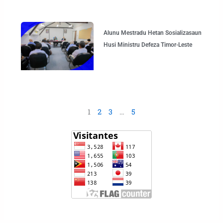
Alunu Mestradu Hetan Sosializasaun
Husi Ministru Defeza Timor-Leste
1
2
3
…
5