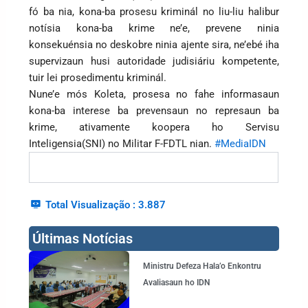
fó ba nia, kona-ba prosesu kriminál no liu-liu halibur
notísia kona-ba krime ne’e, prevene ninia
konsekuénsia no deskobre ninia ajente sira, ne’ebé iha
supervizaun husi autoridade judisiáriu kompetente,
tuir lei prosedimentu kriminál.
Nune’e mós Koleta, prosesa no fahe informasaun
kona-ba interese ba prevensaun no represaun ba
krime, ativamente koopera ho Servisu
Inteligensia(SNI) no Militar F-FDTL nian.
#MediaIDN
Total Visualização :
3.887
Últimas Notícias
Page
Page
Page
Page
Ministru Defeza Hala’o Enkontru
Avaliasaun ho IDN